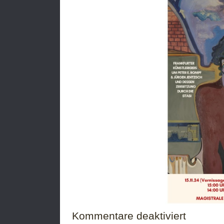
für
Kommentare deaktiviert
Finissage