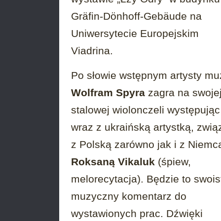
Gräfin-Dönhoff-Gebäude na
Uniwersytecie Europejskim
Viadrina.
Po słowie wstępnym artysty mu
Wolfram Spyra
zagra na swoje
stalowej wiolonczeli występując
wraz z ukraińską artystką, zwi
z Polską zarówno jak i z Niemc
Roksaną Vikaluk
(śpiew,
melorecytacja). Będzie to swois
muzyczny komentarz do
wystawionych prac. Dźwięki