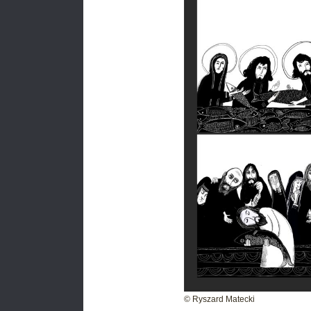
© Ryszard Matecki