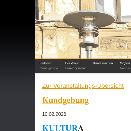
Startseite
Der Verein
Kunst machen
Mitglie
Strona główna
Stowarzyszenie
Członko
Zur Veranstaltungs-Übersicht
Kundgebung
10.02.2026
KULTUR
A