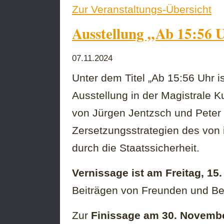
Zur Veranstaltungs-Übersicht
mit
dem
Ausstellung „Ab 15:56 
Ensemble
ProLaTio
07.11.2024
Unter dem Titel „Ab 15:56 Uhr i
Ausstellung in der Magistrale 
von Jürgen Jentzsch und Peter
Zersetzungsstrategien des von
durch die Staatssicherheit.
Vernissage ist am Freitag, 1
Beiträgen von Freunden und B
Zur
Finissage am 30. Novemb