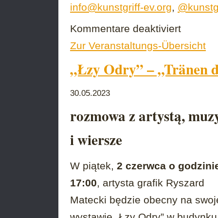
info@kunstgriff-ev.org
,
@kunstgr
für
Kommentare deaktiviert
Danke
Zur Veranstaltungs-Übersicht
für
11
„Łzy Odry” – „Tränen 
mal
ART
|
30.05.2023
an
der
rozmowa z artystą, muz
Grenze
|
na
i wiersze
granicy
W piątek,
2 czerwca o godzini
17:00
, artysta grafik Ryszard
Matecki będzie obecny na swoj
wystawie „Łzy Odry” w budynku