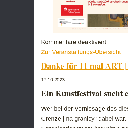
für
Kommentare deaktiviert
Ausstellung
Zur Veranstaltungs-Übersicht
„Ab
15:56
Danke für 11 mal ART | 
Uhr
ist
Ruhe
17.10.2023
im
Objekt“
Ein Kunstfestival sucht
Wer bei der Vernissage des dies
Grenze | na granicy“ dabei war,