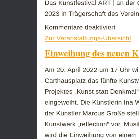
Das Kunstfestival ART | an der 
2023 in Trägerschaft des Vereins 
für
Kommentare deaktiviert
Eröffnung
Zur Veranstaltungs-Übersicht
und
Programm
Einweihung des neuen K
des
11.
Kunstfestival
ART
Am 20. April 2022 um 17 Uhr w
|
Carthausplatz das fünfte Kunst
an
der
Projektes „Kunst statt Denkmal“
Grenze
|
eingeweiht. Die Künstlerin Ina
na
granicy
der Künstler Marcus Große stell
am
Kunstwerk „reflection“ vor. Musi
21.
April
wird die Einweihung von
e
inem 
2023