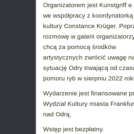
Organizatorem jest Kunstgriff e.
we współpracy z koordynatorką
kultury Constance Krüger. Popr
rozmowę w galerii organizatorz
chcą za pomocą środków
artystycznych zwrócić uwagę n
sytuację Odry trwającą od czas
pomoru ryb w sierpniu 2022 rok
Wydarzenie jest finansowane p
Wydział Kultury miasta Frankfur
nad Odrą.
Wstęp jest bezpłatny.