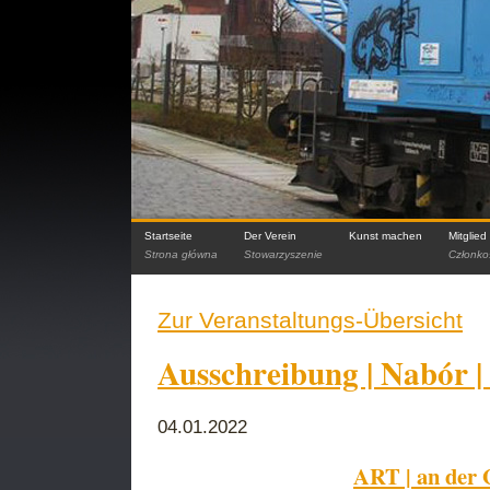
Startseite
Der Verein
Kunst machen
Mitglie
Strona główna
Stowarzyszenie
Członko
Zur Veranstaltungs-Übersicht
Ausschreibung | Nabór | 
04.01.2022
ART | an der 