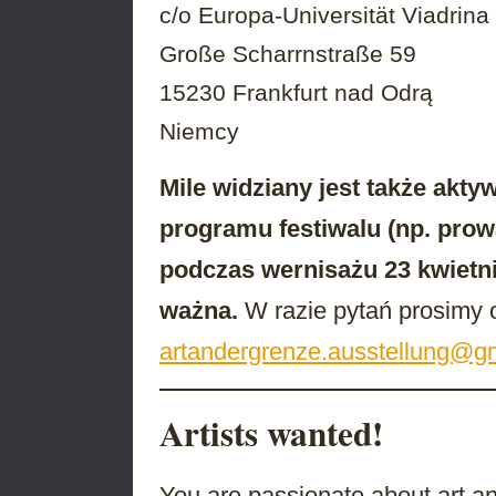
c/o Europa-Universität Viadrina
Große Scharrnstraße 59
15230 Frankfurt nad Odrą
Niemcy
Mile widziany jest także akt
programu festiwalu (np. pro
podczas wernisażu 23 kwietnia
ważna.
W razie pytań prosimy o
artandergrenze.ausstellung@g
Artists wanted!
You are passionate about art an