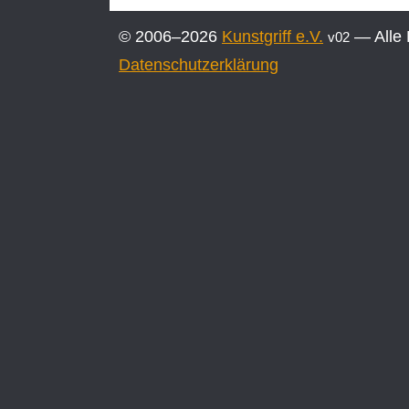
|
Nabór
© 2006–2026
Kunstgriff e.V.
— Alle 
v02
|
Call
Datenschutzerklärung
for
Entries