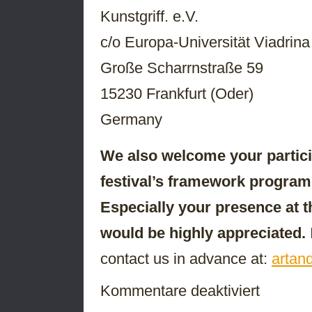
Kunstgriff. e.V.
c/o Europa-Universität Viadrina
Große Scharrnstraße 59
15230 Frankfurt (Oder)
Germany
We also welcome your particip
festival’s framework program
Especially your presence at t
would be highly appreciated.
contact us in advance at:
artan
für
Kommentare deaktiviert
Ausschreibun