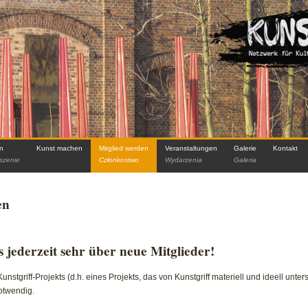
in
Kunst machen
Mitglied werden
Veranstaltungen
Galerie
Kontakt
szenie
Członkostwo
Wydarzenia
Galeria
en
 jederzeit sehr über neue Mitglieder!
unstgriff-Projekts (d.h. eines Projekts, das von Kunstgriff materiell und ideell unterst
notwendig.