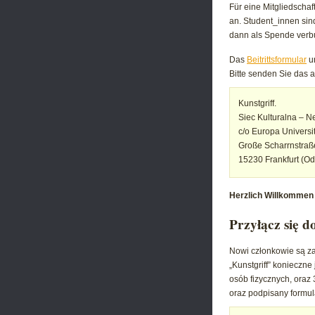
Für eine Mitgliedschaf
an. Student_innen sind
dann als Spende verb
Das
Beitrittsformular
u
Bitte senden Sie das 
Kunstgriff.
Siec Kulturalna – Ne
c/o Europa Universit
Große Scharrnstraß
15230 Frankfurt (Od
Herzlich Willkommen 
Przyłącz się d
Nowi członkowie są za
„Kunstgriff” konieczn
osób fizycznych, oraz
oraz podpisany formul