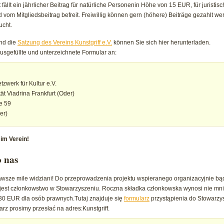
t fällt ein jährlicher Beitrag für natürliche Personenin Höhe von 15 EUR, für juris
 vom Mitgliedsbeitrag befreit. Freiwillig können gern (höhere) Beiträge gezahlt w
ucht.
nd die
Satzung des Vereins Kunstgriff e.V.
können Sie sich hier herunterladen.
ausgefüllte und unterzeichnete Formular an:
tzwerk für Kultur e.V.
ät Viadrina Frankfurt (Oder)
e 59
er)
im Verein!
o nas
wsze mile widziani!
Do przeprowadzenia projektu wspieranego organizacyjnie bą
e jest członkowstwo w Stowarzyszeniu. Roczna składka członkowska wynosi nie mni
 30 EUR dla osób prawnych.
Tutaj znajduje się
formularz
przystąpienia do Stowarzy
arz prosimy przesłać na adres:
Kunstgriff.