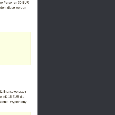
tische Personen 30 EUR
erden, diese werden
dź finansowo przez
ej niż 15 EUR dla
szenia.
Wypełniony