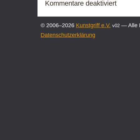
für
Kommentare deaktiviert
Ausstellung
„Ab
15:56
© 2006–2026
Kunstgriff e.V.
— Alle 
v02
Uhr
ist
Datenschutzerklärung
Ruhe
im
Objekt“