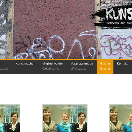
in
Kunst machen
Mitglied werden
Veranstaltungen
Galerie
Kontakt
szenie
Członkostwo
Wydarzenia
Galeria