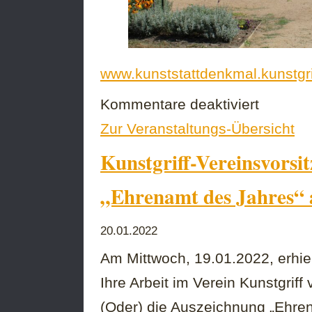
www.kunststattdenkmal.kunstgri
für
Kommentare deaktiviert
Ausschreibun
Zur Veranstaltungs-Übersicht
für
das
Kunstgriff-Vereinsvors
fünfte
Kunstwerk
am
„Ehrenamt des Jahres“ 
Carthausplatz
20.01.2022
Am Mittwoch, 19.01.2022, erhie
Ihre Arbeit im Verein Kunstgriff
(Oder) die Auszeichnung „Ehren