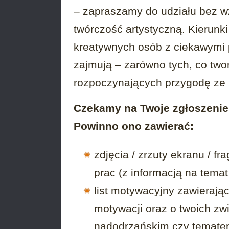
– zapraszamy do udziału bez wz
twórczość artystyczną. Kierunk
kreatywnych osób z ciekawymi 
zajmują – zarówno tych, co tworz
rozpoczynających przygodę ze 
Czekamy na Twoje zgłoszenie 
Powinno ono zawierać:
zdjęcia / zrzuty ekranu / f
prac (z informacją na temat
list motywacyjny zawierający
motywacji oraz o twoich zw
nadodrzańskim czy tematem