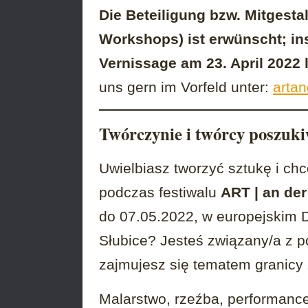
Die Beteiligung bzw. Mitgesta
Workshops) ist erwünscht; in
Vernissage am 23. April 2022 
uns gern im Vorfeld unter:
arta
Twórczynie i twórcy poszuki
Uwielbiasz tworzyć sztukę i ch
podczas festiwalu
ART | an der
do 07.05.2022, w europejskim D
Słubice? Jesteś związany/a z 
zajmujesz się tematem granicy 
Malarstwo, rzeźba, performance, 