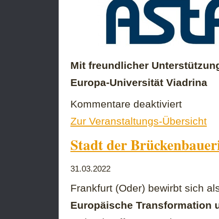
Mit freundlicher Unterstützun
Europa-Universität Viadrina
für
Kommentare deaktiviert
„Dreck“
Zur Veranstaltungs-Übersicht
mit
Orhan
Stadt der Brückenbauer
Müstak
31.03.2022
Frankfurt (Oder) bewirbt sich al
Europäische Transformation 