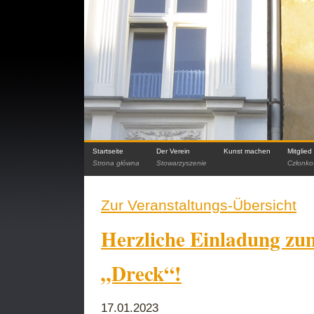
Startseite
Der Verein
Kunst machen
Mitglie
Strona główna
Stowarzyszenie
Członko
Zur Veranstaltungs-Übersicht
Herzliche Einladung zum
„Dreck“!
17.01.2023