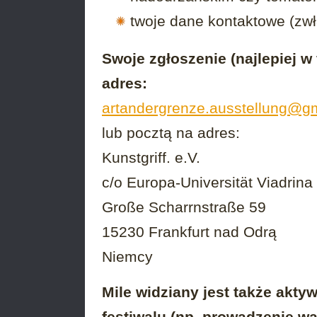
twoje dane kontaktowe (zwł
Swoje zgłoszenie (najlepiej w
adres:
artandergrenze.ausstellung@g
lub pocztą na adres:
Kunstgriff. e.V.
c/o Europa-Universität Viadrina
Große Scharrnstraße 59
15230 Frankfurt nad Odrą
Niemcy
Mile widziany jest także akt
festiwalu (np. prowadzenie w