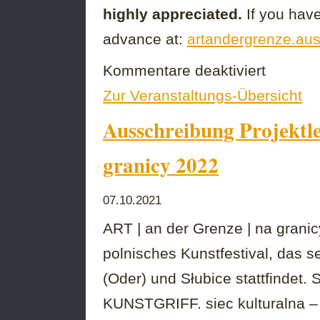
highly appreciated.
If you have
advance at:
artandergrenze.au
für
Kommentare deaktiviert
Ausschreibun
Zur Veranstaltungs-Übersicht
|
Nabór
Ausschreibung Projektl
|
Call
for
granicy 2022
Entries
07.10.2021
ART | an der Grenze | na granicy
polnisches Kunstfestival, das s
(Oder) und Słubice stattfindet. 
KUNSTGRIFF. siec kulturalna – N