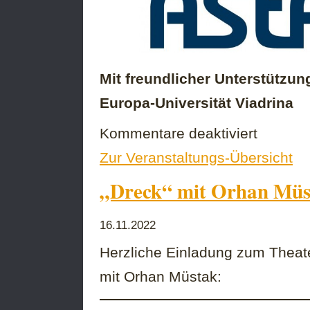
Mit freundlicher Unterstützun
Europa-Universität Viadrina
für
Kommentare deaktiviert
Herzliche
Zur Veranstaltungs-Übersicht
Einladung
zum
„Dreck“ mit Orhan Müs
Abschluss
des
Projektes
16.11.2022
„Dreck“!
Herzliche Einladung zum Theate
mit Orhan Müstak: