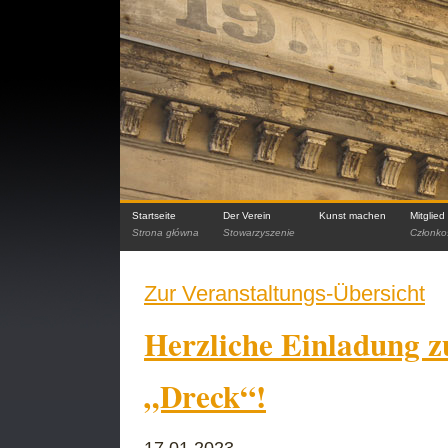
Startseite
Der Verein
Kunst machen
Mitglie
Strona główna
Stowarzyszenie
Członko
Zur Veranstaltungs-Übersicht
Herzliche Einladung z
„Dreck“!
17.01.2023