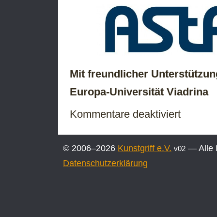
Mit freundlicher Unterstützun
Europa-Universität Viadrina
für
Kommentare deaktiviert
Herzliche
Einladung
zum
© 2006–2026
Kunstgriff e.V.
— Alle 
v02
Abschluss
des
Datenschutzerklärung
Projektes
„Dreck“!