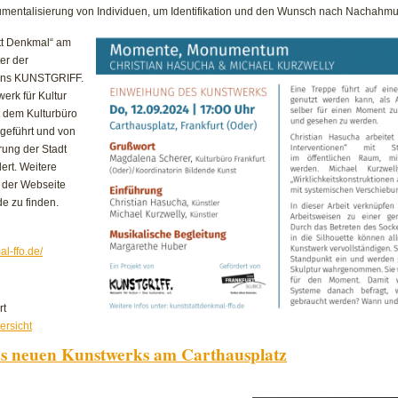
trumentalisierung von Individuen, um Identifikation und den Wunsch nach Nachahm
att Denkmal“ am
er der
eins KUNSTGRIFF.
werk für Kultur
t dem Kulturbüro
rgeführt und von
rung der Stadt
dert. Weitere
f der Webseite
de zu finden.
al-ffo.de/
für
rt
Sechstes
ersicht
Kunstwerk
s neuen Kunstwerks am Carthausplatz
wird
am
Carthausplatz