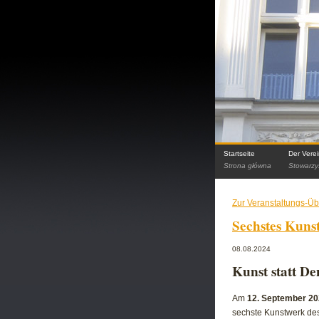
Startseite
Der Vere
Strona główna
Stowarzy
Zur Veranstaltungs-Üb
Sechstes Kuns
08.08.2024
Kunst statt D
Am
12. September 20
sechste Kunstwerk des