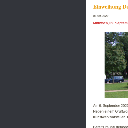
Einweihung De
08.09.2020
Mittwoch, 09. Septem
Am 9. September 2020 
Neben einem Grußwort 
Kunstwerk vorstellen.
Bereits im Mai demont