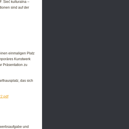
. Sieć kulturalna –
tionen sind auf der
einen einmaligen Platz
temporäres Kunstwerk
ur Präsentation zu
rthausplatz, das sich
2.pdf
bewerbsaufgabe und