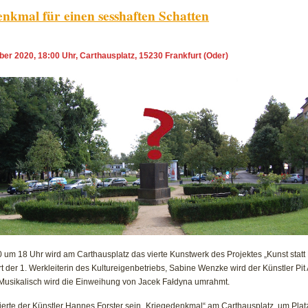
für
nkmal für einen sesshaften Schatten
das
fünfte
Kunstwerk
ber 2020, 18:00 Uhr, Carthausplatz, 15230 Frankfurt (Oder)
am
Carthausplatz
um 18 Uhr wird am Carthausplatz das vierte Kunstwerk des Projektes „Kunst statt
der 1. Werkleiterin des Kultureigenbetriebs, Sabine Wenzke wird der Künstler Pit 
 Musikalisch wird die Einweihung von Jacek Fałdyna umrahmt.
ierte der Künstler Hannes Forster sein „Kriegedenkmal“ am Carthausplatz, um Platz