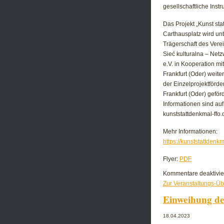
gesellschaftliche Ins
Das Projekt „Kunst st
Carthausplatz wird unt
Trägerschaft des Ver
Sieć kulturalna – Netz
e.V. in Kooperation mi
Frankfurt (Oder) weite
der Einzelprojektförde
Frankfurt (Oder) geför
Informationen sind au
kunststattdenkmal-ffo.
Mehr Informationen:
https://kunststattdenkm
Flyer:
PDF
Kommentare deaktivie
Zur Veranstaltungs-Üb
Einweihung de
18.04.2023