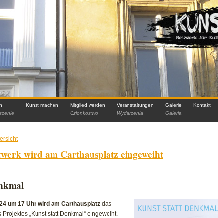
in
Kunst machen
Mitglied werden
Veranstaltungen
Galerie
Kontakt
szenie
Członkostwo
Wydarzenia
Galeria
ersicht
twerk wird am Carthausplatz eingeweiht
enkmal
24 um 17 Uhr wird am Carthausplatz
das
 Projektes „Kunst statt Denkmal“ eingeweiht.