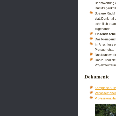
Beantwortung 
Rückfragenkollo
Spätere Rückfr
statt Denkmal 
schriftlich be
zugesandt.
Einsendeschl
Das Preisgeric
Im Anschluss 
Preisgerichts.
Das Kunstwerk
Das zu realisi
Projektzeitrau
Dokumente
Komplette Aus
Verfasser:inne
Professionalit