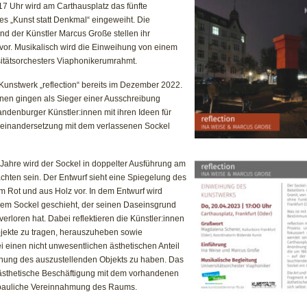
17 Uhr wird am Carthausplatz das fünfte
eingeweiht
es „Kunst statt Denkmal“ eingeweiht. Die
nd der Künstler Marcus Große stellen ihr
 vor. Musikalisch wird die Einweihung von
e
inem
itätsorchesters Viaphonikerumrahmt.
Kunstwerk „reflection“ bereits im Dezember 2022.
nnen gingen als Sieger einer Ausschreibung
randenburger Künstler:innen mit ihren Ideen für
seinandersetzung mit dem verlassenen Sockel
 Jahre wird der Sockel in doppelter Ausführung am
achten sein. Der Entwurf sieht eine Spiegelung des
m Rot und aus Holz vor. In dem Entwurf wird
einem Sockel geschieht, der seinen Daseinsgrund
rloren hat. Dabei reflektieren die Künstler:innen
bjekte zu tragen, herauszuheben sowie
i einen nicht unwesentlichen ästhetischen Anteil
nung des auszustellenden Objekts zu haben. Das
e ästhetische Beschäftigung mit dem vorhandenen
ebauliche Vereinnahmung des Raums.