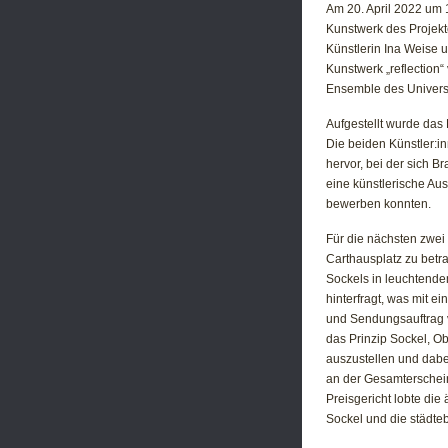
Am 20. April 2022 um 
Kunstwerk des Projekt
Künstlerin Ina Weise u
Kunstwerk „reflection“
Ensemble des Univers
Aufgestellt wurde das 
Die beiden Künstler:i
hervor, bei der sich B
eine künstlerische Au
bewerben konnten.
Für die nächsten zwei
Carthausplatz zu betr
Sockels in leuchtende
hinterfragt, was mit 
und Sendungsauftrag ve
das Prinzip Sockel, O
auszustellen und dabe
an der Gesamterschei
Preisgericht lobte di
Sockel und die städt