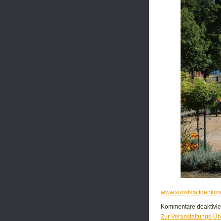
www.kunststattdenkmal.
Kommentare deaktivie
Zur Veranstaltungs-Üb