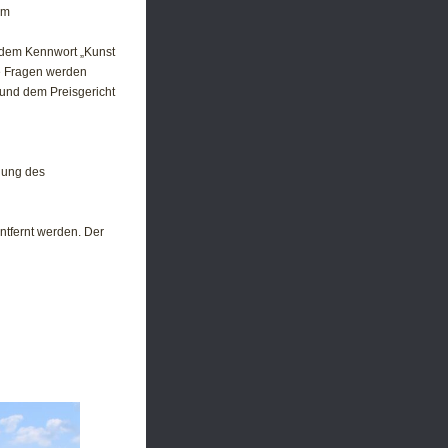
am
r dem Kennwort „Kunst
e Fragen werden
 und dem Preisgericht
lung des
ntfernt werden. Der