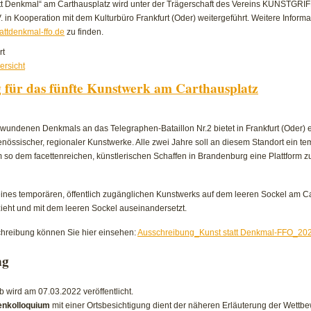
att Denkmal“ am Carthausplatz wird unter der Trägerschaft des Vereins KUNSTGRIFF
V. in Kooperation mit dem Kulturbüro Frankfurt (Oder) weitergeführt. Weitere Informa
attdenkmal-ffo.de
zu finden.
für
rt
Einweihung
ersicht
des
 für das fünfte Kunstwerk am Carthausplatz
neuen
Kunstwerks
am
wundenen Denkmals an das Telegraphen-Bataillon Nr.2 bietet in Frankfurt (Oder) 
Carthausplatz
enössischer, regionaler Kunstwerke. Alle zwei Jahre soll an diesem Standort ein 
 so dem facettenreichen, künstlerischen Schaffen in Brandenburg eine Plattform z
 eines temporären, öffentlich zugänglichen Kunstwerks auf dem leeren Sockel am Ca
ieht und mit dem leeren Sockel auseinandersetzt.
chreibung können Sie hier einsehen:
Ausschreibung_Kunst statt Denkmal-FFO_202
ng
 wird am 07.03.2022 veröffentlicht.
enkolloquium
mit einer Ortsbesichtigung dient der näheren Erläuterung der Wett