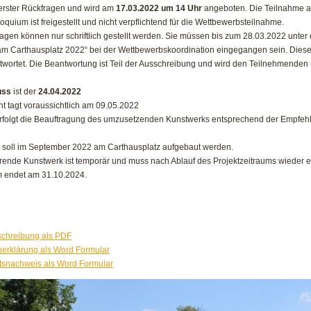
erster Rückfragen und wird am
17.03.2022 um 14 Uhr
angeboten. Die Teilnahme 
quium ist freigestellt und nicht verpflichtend für die Wettbewerbsteilnahme.
agen können nur schriftlich gestellt werden. Sie müssen bis zum 28.03.2022 unte
am Carthausplatz 2022“ bei der Wettbewerbskoordination eingegangen sein. Dies
antwortet. Die Beantwortung ist Teil der Ausschreibung und wird den Teilnehmenden
uss
ist der
24.04.2022
ht tagt voraussichtlich am 09.05.2022
erfolgt die Beauftragung des umzusetzenden Kunstwerks entsprechend der Empfeh
 soll im September 2022 am Carthausplatz aufgebaut werden.
erende Kunstwerk ist temporär und muss nach Ablauf des Projektzeitraums wieder e
m endet am 31.10.2024.
schreibung als PDF
nerklärung als Word Formular
ätsnachweis als Word Formular