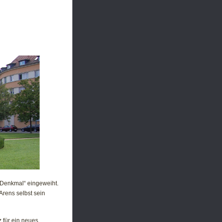
 Denkmal“ eingeweiht.
Arens selbst sein
 für ein neues