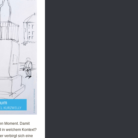
den Moment. Damit
d in welchem Kontext?
r verbirgt sich eine