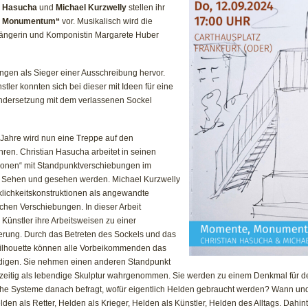
n Hasucha
und
Michael Kurzwelly
stellen ihr
, Monumentum“
vor. Musikalisch wird die
ängerin und Komponistin Margarete Huber
ingen als Sieger einer Ausschreibung hervor.
tler konnten sich bei dieser mit Ideen für eine
andersetzung mit dem verlassenen Sockel
 Jahre wird nun eine Treppe auf den
ren. Christian Hasucha arbeitet in seinen
ntionen“ mit Standpunktverschiebungen im
it Sehen und gesehen werden. Michael Kurzwelly
rklichkeitskonstruktionen als angewandte
chen Verschiebungen. In dieser Arbeit
Künstler ihre Arbeitsweisen zu einer
rung. Durch das Betreten des Sockels und das
Silhouette können alle Vorbeikommenden das
ndigen. Sie nehmen einen anderen Standpunkt
hzeitig als lebendige Skulptur wahrgenommen. Sie werden zu einem Denkmal für 
che Systeme danach befragt, wofür eigentlich Helden gebraucht werden? Wann un
den als Retter, Helden als Krieger, Helden als Künstler, Helden des Alltags. Dahinte