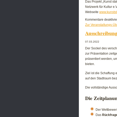
Das Projekt „Kunst st
Netzwerk für Kultur e.
Webseite
www.kunstst
Kommentare deaktivie
Zur Veranstaltungs-Üb
Ausschreibung
07.03.2022
Der Sockel des versch
zur Präsentation zeitg
präsentiert werden, um
bieten.
Ziel ist die Schaffung
auf den Stadtraum bez
Die vollständige Auss
Die Zeitplanu
Der Wettbewerb
Das
Rückfrag