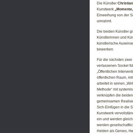
Die Künstler
Christia
Kunstwerk
„Momente
Einweihung von der S
umrahmt.
Die beiden Künstler g
Künstlerinnen und Küns
künstlerische Ausein
bewerben.
Für die nächsten zwei
verlassenen Sockel füh
„Öffentlichen Interve
öffentlichen Raum, m
arbeitet in seinen „Wi
Methode“ mit systemis
verknüpfen die beiden 
gemeinsamen Realisie
Sich-Einfügen in die 
Kunstwerk vervollstä
ein und werden gleic
werden gesellschaftli
Helden als Genies, Hel