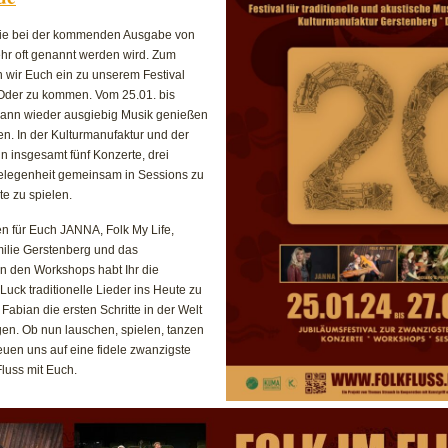
 die bei der kommenden Ausgabe von
ehr oft genannt werden wird. Zum
 wir Euch ein zu unserem Festival
 Oder zu kommen. Vom 25.01. bis
dann wieder ausgiebig Musik genießen
n. In der Kulturmanufaktur und der
nn insgesamt fünf Konzerte, drei
elegenheit gemeinsam in Sessions zu
e zu spielen.
n für Euch JANNA, Folk My Life,
ilie Gerstenberg und das
n den Workshops habt Ihr die
Luck traditionelle Lieder ins Heute zu
Fabian die ersten Schritte in der Welt
en. Ob nun lauschen, spielen, tanzen
euen uns auf eine fidele zwanzigste
luss mit Euch.