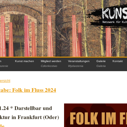
in
Kunst machen
Mitglied werden
Veranstaltungen
Galerie
Kontakt
szenie
Członkostwo
Wydarzenia
Galeria
ersicht
abe: Folk im Fluss 2024
01.24 * Darstellbar und
tur in Frankfurt (Oder)
de