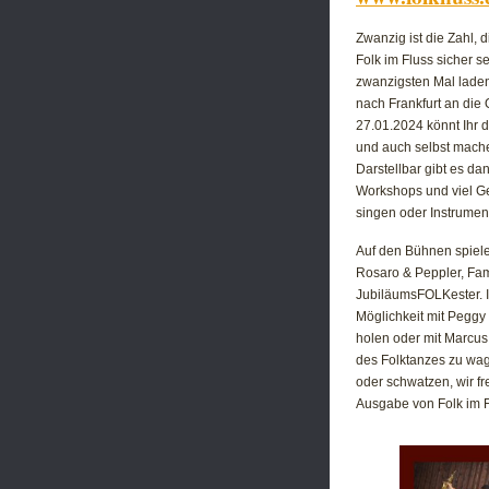
Zwanzig ist die Zahl,
Folk im Fluss sicher s
zwanzigsten Mal laden
nach Frankfurt an die
27.01.2024 könnt Ihr 
und auch selbst mache
Darstellbar gibt es da
Workshops und viel G
singen oder Instrument
Auf den Bühnen spiele
Rosaro & Peppler, Fam
JubiläumsFOLKester. I
Möglichkeit mit Peggy 
holen oder mit Marcus 
des Folktanzes zu wag
oder schwatzen, wir fr
Ausgabe von Folk im F