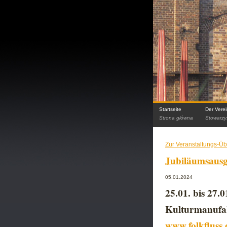
Startseite
Der Vere
Strona główna
Stowarzy
Zur Veranstaltungs-Üb
Jubiläumsausg
05.01.2024
25.01. bis 27.
Kulturmanufak
www.folkfluss.