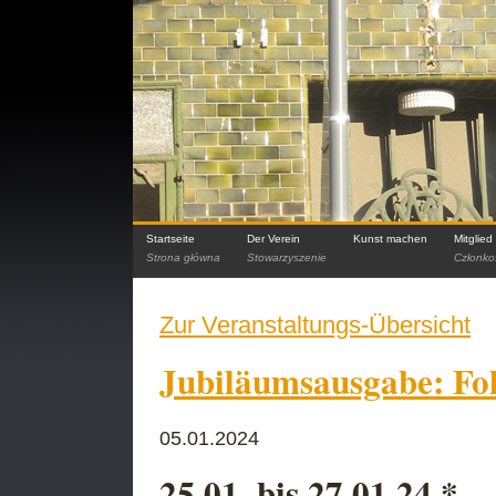
Startseite
Der Verein
Kunst machen
Mitglie
Strona główna
Stowarzyszenie
Członko
Zur Veranstaltungs-Übersicht
Jubiläumsausgabe: Fol
05.01.2024
25.01. bis 27.01.24 *