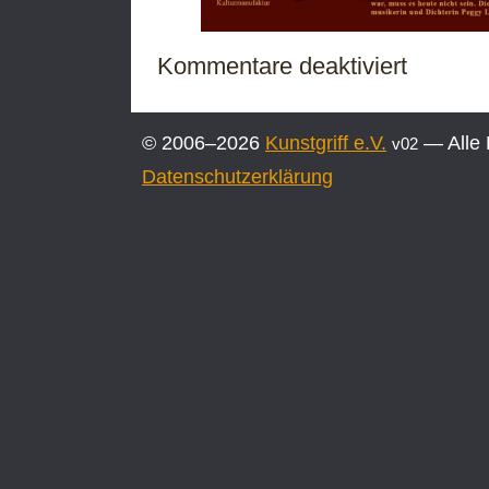
für
Kommentare deaktiviert
Jubiläumsaus
Folk
im
© 2006–2026
Kunstgriff e.V.
— Alle 
v02
Fluss
2024
Datenschutzerklärung