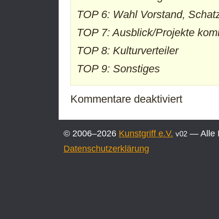
TOP 6: Wahl Vorstand, Schatz
TOP 7: Ausblick/Projekte ko
TOP 8: Kulturverteiler
TOP 9: Sonstiges
für
Kommentare deaktiviert
Einladung
zur
34.
© 2006–2026
Kunstgriff e.V.
— Alle 
v02
Mitgliederve
Datenschutzerklärung