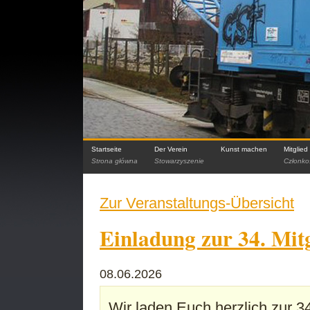
Startseite
Der Verein
Kunst machen
Mitglie
Strona główna
Stowarzyszenie
Członko
Zur Veranstaltungs-Übersicht
Einladung zur 34. Mi
08.06.2026
Wir laden Euch herzlich zur 3