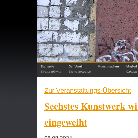
Startseite
Der Verein
Kunst machen
Mitglie
Strona główna
Stowarzyszenie
Członko
Zur Veranstaltungs-Übersicht
Sechstes Kunstwerk w
eingeweiht
08.08.2024