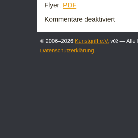
Flyer:
PDF
für
Kommentare deaktiviert
Sechstes
Kunstwerk
wird
© 2006–2026
Kunstgriff e.V.
— Alle 
v02
am
Carthausplatz
Datenschutzerklärung
eingeweiht