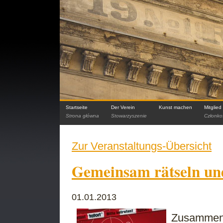
Startseite
Der Verein
Kunst machen
Mitglie
Strona główna
Stowarzyszenie
Członko
Zur Veranstaltungs-Übersicht
Gemeinsam rätseln un
01.01.2013
Zusammen