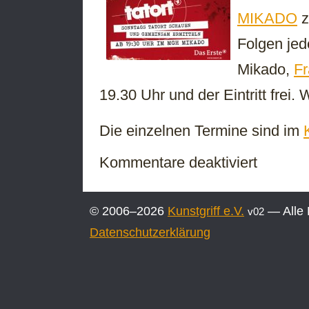
MIKADO
z
Folgen je
Mikado,
Fr
19.30 Uhr und der Eintritt frei.
Die einzelnen Termine sind im
für
Kommentare deaktiviert
Gemeinsam
rätseln
und
© 2006–2026
Kunstgriff e.V.
— Alle 
v02
Tatort
schauen
Datenschutzerklärung