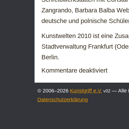
Zangrando, Barbara Balba Weber
deutsche und polnische Schüler
Kunstwelten 2010 ist eine Zusa
Stadtverwaltung Frankfurt (Ode
Berlin.
für
Kommentare deaktiviert
Kunstwelten
07.06.
bis
© 2006–2026
Kunstgriff e.V.
— Alle 
v02
08.09.2010
Datenschutzerklärung