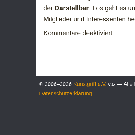
der
Darstellbar
. Los geht es 
Mitglieder und Interessenten he
für
Kommentare deaktiviert
Kunstgriff
Stammtisch
am
22.10.
in
der
Darstellbar
© 2006–2026
Kunstgriff e.V.
— Alle 
v02
Datenschutzerklärung