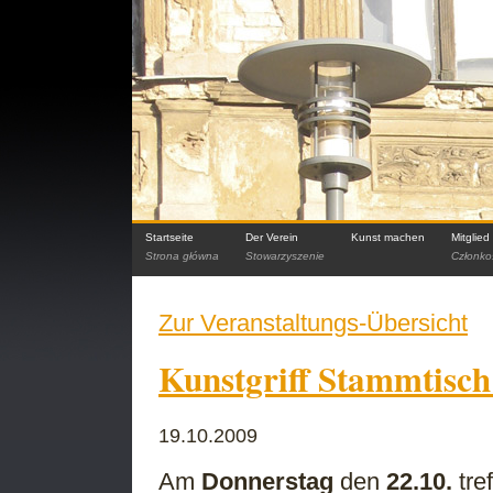
Startseite
Der Verein
Kunst machen
Mitglie
Strona główna
Stowarzyszenie
Członko
Zur Veranstaltungs-Übersicht
Kunstgriff Stammtisch 
19.10.2009
Am
Donnerstag
den
22.10.
tre