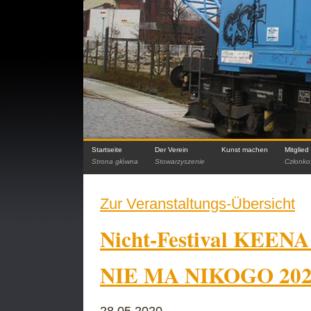
Startseite
Der Verein
Kunst machen
Mitglie
Strona główna
Stowarzyszenie
Członko
Zur Veranstaltungs-Übersicht
Nicht-Festival KEENA 
NIE MA NIKOGO 20
28.05.2020