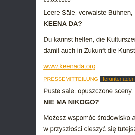
Leere Säle, verwaiste Bühnen,
KEENA DA?
Du kannst helfen, die Kultursze
damit auch in Zukunft die Kunst 
www.keenada.org
PRESSEMITTEILUNG
Herunterladen
Puste sale, opuszczone sceny, 
NIE MA NIKOGO?
Możesz wspomóc środowisko ar
w przyszłości cieszyć się tutejs