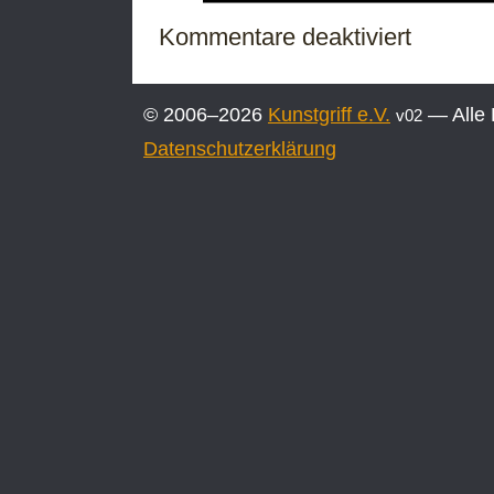
für
Kommentare deaktiviert
Nicht-
Festival
KEENA
© 2006–2026
Kunstgriff e.V.
— Alle 
v02
DA
2020
Datenschutzerklärung
***
nie-
festiwal
NIE
MA
NIKOGO
2020