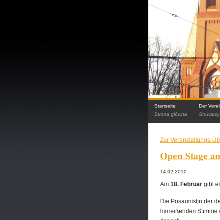
Startseite
Der Vere
Strona główna
Stowarzy
Zur Veranstaltungs-Üb
Open Stage am 
14.02.2010
Am
18. Februar
gibt e
Die Posaunistin der de
hinreißenden Stimme un