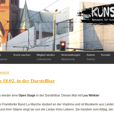
in
Kunst machen
Mitglied werden
Veranstaltungen
Galerie
Kontakt
szenie
Członkostwo
Wydarzenia
Galeria
ersicht
18.02. in der Darstellbar
s wieder eine
Open Stage
in der Darstellbar. Dieses Mal mit
Lea Winkler
:
r Frankfurter Band La Marche studiert an der Viadrina und ist Musikerin aus Leidens
d ihrer Gitarre singt sie uns die Lieder ihres Lebens. Sie handeln vom Alltag, de