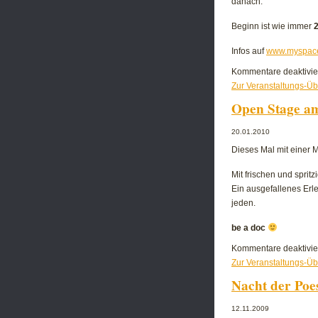
danach.
Beginn ist wie immer
Infos auf
www.myspace
Kommentare deaktivie
Zur Veranstaltungs-Üb
Open Stage am 
20.01.2010
Dieses Mal mit einer M
Mit frischen und sprit
Ein ausgefallenes Erle
jeden.
be a doc
Kommentare deaktivie
Zur Veranstaltungs-Üb
Nacht der Poes
12.11.2009