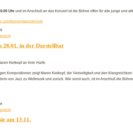
20.00 Uhr
und im Anschluß an das Konzert ist die Bühne offen für alle junge und alt
.com/donnerstagoderclub
für
rt
Open
ersicht
Stage
28.01. in der Darstellbar
am
18.02.
in
aren Kielkopf an ihrer Harfe.
der
Darstellbar
zigen Kompositionen zeigt Maren Kielkopf, die Vielseitigkeit und den Klangreichtum 
bnis von Jazz zu Weltmusik und zurück. Wie sonst auch, ist im Anschluß die Bühne f
für
rt
Open
ersicht
Stage
ie am 13.11.
am
28.01.