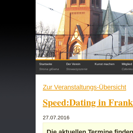
Startseite
Der Verein
Kunst machen
Mitglie
Strona główna
Stowarzyszenie
Członko
Zur Veranstaltungs-Übersicht
Speed:Dating in Frank
27.07.2016
Die aktuellen Termine finden