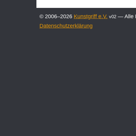
in
Frankfurt
© 2006–2026
Kunstgriff e.V.
— Alle 
v02
(Oder)
Datenschutzerklärung