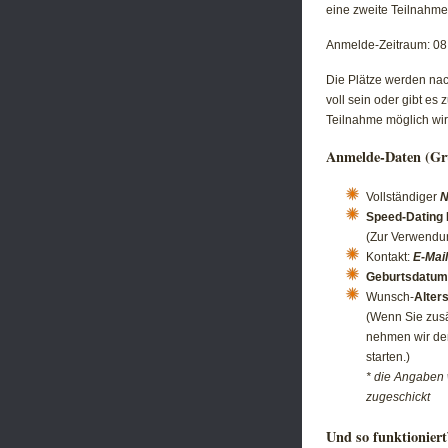
eine zweite Teilnahme
Anmelde-Zeitraum: 08
Die Plätze werden nac
voll sein oder gibt e
Teilnahme möglich wird
Anmelde-Daten (Gr
Vollständiger
Speed-Dating
(Zur Verwendun
Kontakt:
E-Mail
Geburtsdatum
Wunsch-
Alter
(Wenn Sie zusä
nehmen wir den
starten.)
* die Angaben
zugeschickt
Und so funktioniert