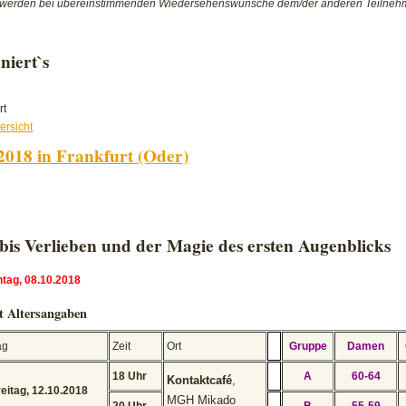
 werden bei übereinstimmenden Wiedersehenswünsche dem/der anderen Teilnehm
niert`s
für
rt
Speed:Dating
ersicht
für
2018 in Frankfurt (Oder)
Frankfurt
(Oder)
und
g
Umgebung
bis Verlieben und der Magie des ersten Augenblicks
ntag, 08.10.2018
t Altersangaben
ag
Zeit
Ort
Gruppe
Damen
18 Uhr
A
60-64
Kontaktcafé
,
reitag, 12.10.2018
MGH Mikado