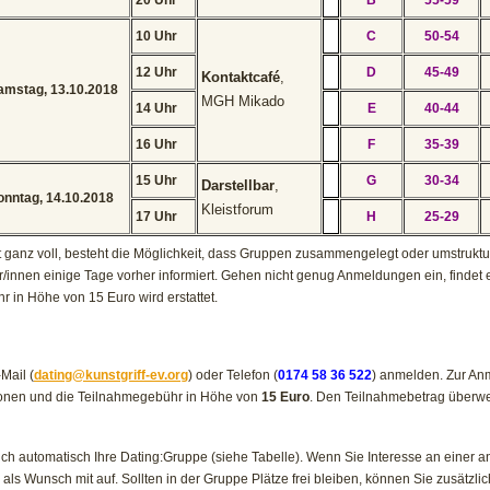
20 Uhr
B
55-59
10 Uhr
C
50-54
12 Uhr
D
45-49
Kontaktcafé
,
amstag, 13.10.2018
MGH Mikado
14 Uhr
E
40-44
16 Uhr
F
35-39
15 Uhr
G
30-34
Darstellbar
,
onntag, 14.10.2018
Kleistforum
17 Uhr
H
25-29
ganz voll, besteht die Möglichkeit, dass Gruppen zusammengelegt oder umstruktu
/innen einige Tage vorher informiert. Gehen nicht genug Anmeldungen ein, findet e
 in Höhe von 15 Euro wird erstattet.
Mail (
dating@kunstgriff-ev.org
) oder Telefon (
0174 58 36 522
) anmelden. Zur A
ionen und die Teilnahmegebühr in Höhe von
15 Euro
. Den Teilnahmebetrag überwe
 sich automatisch Ihre Dating:Gruppe (siehe Tabelle). Wenn Sie Interesse an einer
ls Wunsch mit auf. Sollten in der Gruppe Plätze frei bleiben, können Sie zusätzli