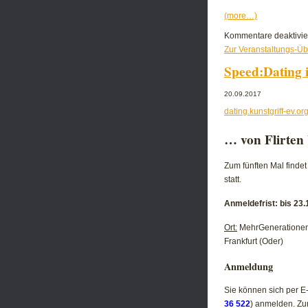
(more…)
Kommentare deaktivie
Zur Veranstaltungs-Üb
Speed:Dating 
20.09.2017
dating.kunstgriff-ev.or
… von Flirten 
Zum fünften Mal find
statt.
Anmeldefrist: bis 23
Ort:
MehrGenerationen
Frankfurt (Oder)
Anmeldung
Sie können sich per E-
36 522
) anmelden. Zu