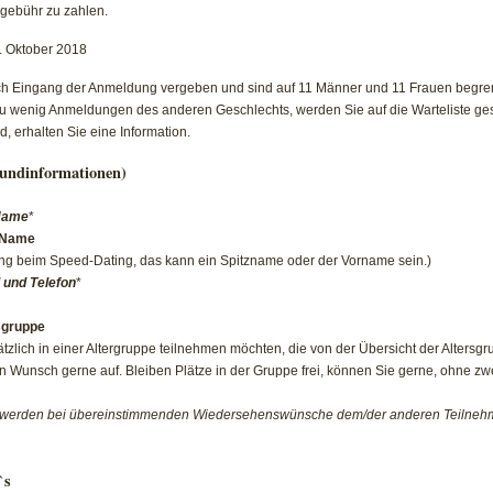
gebühr zu zahlen.
. Oktober 2018
h Eingang der Anmeldung vergeben und sind auf 11 Männer und 11 Frauen begrenz
s zu wenig Anmeldungen des anderen Geschlechts, werden Sie auf die Warteliste ges
, erhalten Sie eine Information.
undinformationen)
Name
*
 Name
g beim Speed-Dating, das kann ein Spitzname oder der Vorname sein.)
 und Telefon
*
sgruppe
tzlich in einer Altergruppe teilnehmen möchten, die von der Übersicht der Altersg
 Wunsch gerne auf. Bleiben Plätze in der Gruppe frei, können Sie gerne, ohne z
 werden bei übereinstimmenden Wiedersehenswünsche dem/der anderen Teilnehm
`s