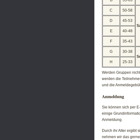
B
55-63
C
50-58
D
45-53
S
E
40-48
F
35-43
G
30-38
S
H
25-33
Werden Gruppen nicht 
werden die Teilnehmer
und die Anmeldegebühr
Anmeldung
Sie können sich per E-
einige Grundinformat
Anmeldung.
Durch ihr Alter ergibt
nehmen wir das gerne a