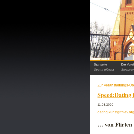
Startseite
Der Vere
Strona główna
Stowarzy
Zur Veranstaltungs-Üb
Speed:Dating 
11.03.2020
dating.kunstgriff-ev.or
… von Flirten 