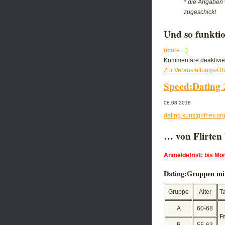
* die Angaben
zugeschickt
Und so funktio
(more…)
Kommentare deaktivie
Zur Veranstaltungs-Üb
Speed:Dating 
08.08.2018
dating.kunstgriff-ev.or
… von Flirten 
Anmeldefrist: bis Mo
Dating:Gruppen mi
Gruppe
Alter
T
A
60-68
F