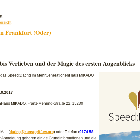
für
rt
Speed:Dating
ersicht
2018
in Frankfurt (Oder)
in
Frankfurt
(Oder)
g
bis Verlieben und der Magie des ersten Augenblicks
et das Speed:Dating im MehrGenerationenHaus MIKADO
.10.2017
Haus MIKADO, Franz-Mehring-Straße 22, 15230
Mail (
dating@kunstgriff-ev.org
) oder Telefon (
0174 58
r Anmeldung gehören einige Grundinformationen und die