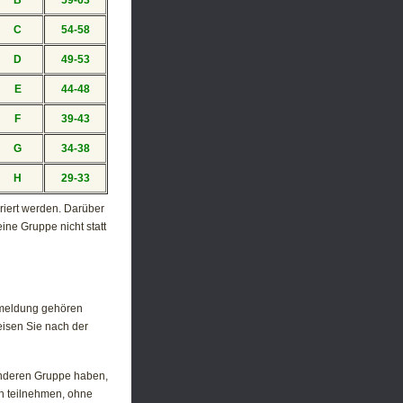
B
59-63
C
54-58
D
49-53
E
44-48
F
39-43
G
34-38
H
29-33
riert werden. Darüber
ine Gruppe nicht statt
nmeldung gehören
isen Sie nach der
 anderen Gruppe haben,
ch teilnehmen, ohne