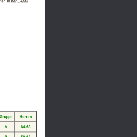
er_in per E-Mail
Gruppe
Herren
A
64-68