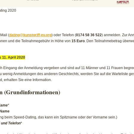
ating 2020
Mail (
dating@kunstgriff-ev.org
) oder Telefon (
0174 58 36 522
) anmelden. Zur A
ionen und die Teilnahmegebühr in Höhe von
15 Euro
. Den Teilnahmebetrag überwe
 11. April 2020
h Eingang der Anmeldung vergeben und sind auf 11 Männer und 11 Frauen begrenz
s zu wenig Anmeldungen des anderen Geschlechts, werden Sie auf die Warteliste ges
, erhalten Sie eine Information.
n (Grundinformationen)
Name
*
 Name
g beim Speed-Dating, das kann ein Spitzname oder der Vorname sein.)
 und Telefon
*