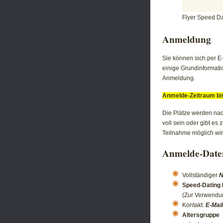
Flyer Speed D
Anmeldung
Sie können sich per E-
einige Grundinformat
Anmeldung.
Anmelde-Zeitraum bis
Die Plätze werden nac
voll sein oder gibt e
Teilnahme möglich wird
Anmelde-Date
Vollständiger
Speed-Dating
(Zur Verwendun
Kontakt:
E-Mail
Altersgruppe