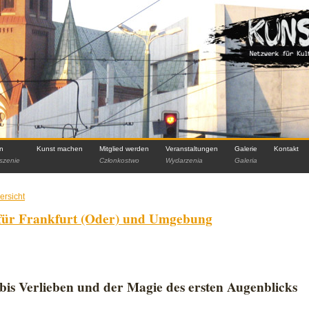
in
Kunst machen
Mitglied werden
Veranstaltungen
Galerie
Kontakt
szenie
Członkostwo
Wydarzenia
Galeria
ersicht
für Frankfurt (Oder) und Umgebung
g
bis Verlieben und der Magie des ersten Augenblicks