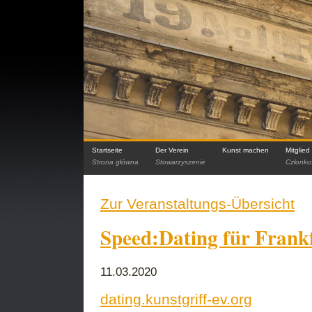
Startseite
Der Verein
Kunst machen
Mitglie
Strona główna
Stowarzyszenie
Członko
Zur Veranstaltungs-Übersicht
Speed:Dating für Fran
11.03.2020
dating.kunstgriff-ev.org