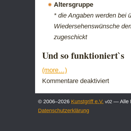
Altersgruppe
* die Angaben werden bei
Wiedersehenswünsche dem/
zugeschickt
Und so funktioniert`s
(more…)
für
Kommentare deaktiviert
Speed:Dating
für
Frankfurt
© 2006–2026
Kunstgriff e.V.
— Alle 
v02
(Oder)
und
Datenschutzerklärung
Umgebung