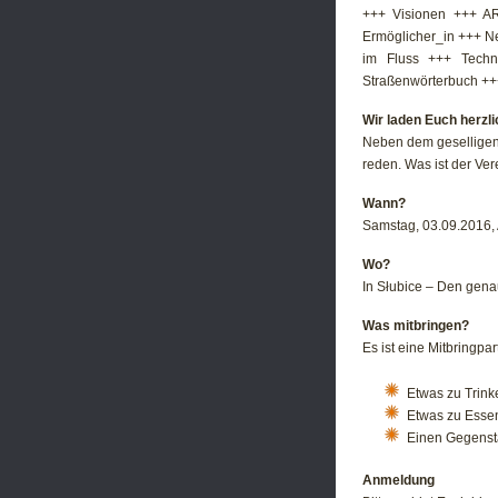
+++ Visionen +++ ART
Ermöglicher_in +++ N
im Fluss +++ Techn
Straßenwörterbuch ++
Wir laden Euch herzl
Neben dem geselligen B
reden. Was ist der Ver
Wann?
Samstag, 03.09.2016, 
Wo?
In Słubice – Den gena
Was mitbringen?
Es ist eine Mitbringparty
Etwas zu Trink
Etwas zu Essen
Einen Gegenstan
Anmeldung