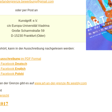
artandergrenze.bewerbung@gmail.com
oder per Post an
Kunstgriff. e.V.
c/o Europa-Universität Viadrina
Große Scharrnstraße 59
D-15230 Frankfurt (Oder)
hört, kann in der Ausschreibung nachgelesen werden:
 Ausschreibung
im PDF Format
g Facebook
Deutsch
g Facebook
English
g Facebook
Polski
an der Grenze gibt es auf
www.art-an-der-grenze-ffo.weebly.com
für
rt
Ausschreibung
ersicht
–
2017
ART
an