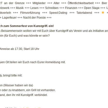
 an der Grenze +++ Mitglieder +++ Alter +++ Öffentlichkeitsarbeit +++ Bier
etzwerk +++ Musik +++ Lesen +++ Schreiben +++ Finanzen +++ Open Stage +++ U
ikverleih +++ Filmvorführung +++ Speed:Dating +++ Tatortabend +++
+
+ Lagerfeuer +++ Nacht der Poesie +++
ich zum Sommerfest von Kunstgriff. ein!
eisammensein wollen wir mit Euch über Kunstgriff als Verein und als Initiative an
ein (für Euch) und was könnte er sein?
Anreise ab 17:30, Start 18 Uhr
uen Ort teilen wir Euch nach Eurer Anmeldung mit.
, bringt bitte mit:
en (Wasser haben wir da)
 oder zu knabbern, ein Grill ist vorhanden.
d, den ihr mit Kunstgriff. verbindet.