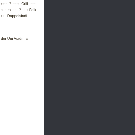
 +++ ? +++ Grill +++
nithea +++ ? +++ Folk
++ Doppelstadt +++
 der Uni Viadrina