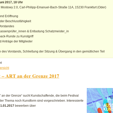
uni 2017, 18 Uhr
c Mostowy 2.0,
Carl-Philipp-Emanuel-Bach-
Straße 11A, 15230 Frankfurt (Oder)
nd Eröffnung
 der Beschlussfähigkeit
Vorstandes
Kassenprüfer_innen & Entlastung Schatzmeister_in
back-Runde zu Kunstgriff
 Anträge der Mitglieder
 des Vorstands, Schließung der Sitzung & Übergang in den gemütlichen Teil
für
rt
Einladung
ersicht
zur
g – ART an der Grenze 2017
22.
Mitgliederversammlung
T an der Grenze“ sucht Kunstschaffende, die beim Festival
der Thema noch Kunstform sind vorgeschrieben. Interessierte
31.01.2017
bewerben über