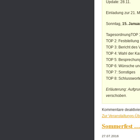
Update: 28.11.
Einladung zur 21. 
Sonntag,
15. Janua
TagesordnungTOP 1
TOP 2: Feststellung
TOP 3: Bericht des 
TOP 4: Wahl der Ka
TOP 5: Besprechung 
TOP 6: Wünsche und
TOP 7: Sonstiges
TOP 8: Schlusswort
Erläuterung: Aufgru
verschoben.
Kommentare deaktivie
Zur Veranstaltungs-Üb
Sommerfest … 
27.07.2016