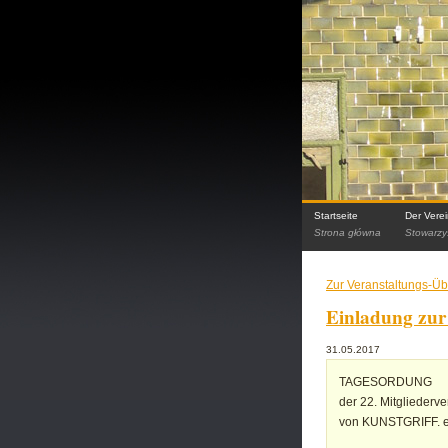
Startseite
Der Vere
Strona główna
Stowarzy
Zur Veranstaltungs-Üb
Einladung zur
31.05.2017
TAGESORDUNG
der 22. Mitglieder
von KUNSTGRIFF. e