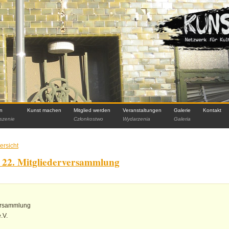
in
Kunst machen
Mitglied werden
Veranstaltungen
Galerie
Kontakt
szenie
Członkostwo
Wydarzenia
Galeria
ersicht
 22. Mitgliederversammlung
versammlung
.V.