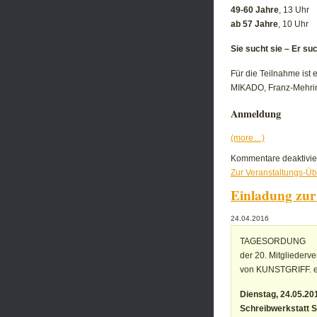
49-60 Jahre
, 13 Uhr
ab 57 Jahre
, 10 Uhr
Sie sucht sie – Er suc
Für die Teilnahme ist
MIKADO, Franz-Mehring-
Anmeldung
(more…)
Kommentare deaktivie
Zur Veranstaltungs-Üb
Einladung zur
24.04.2016
TAGESORDUNG
der 20. Mitglieder
von KUNSTGRIFF. e
Dienstag, 24.05.20
Schreibwerkstatt S