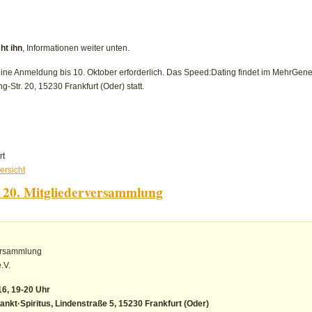
ht ihn
, Informationen weiter unten.
 eine Anmeldung bis 10. Oktober erforderlich. Das Speed:Dating findet im MehrGe
Str. 20, 15230 Frankfurt (Oder) statt.
für
rt
Speed:Dating
ersicht
in
 20. Mitgliederversammlung
Frankfurt
(Oder)
versammlung
.V.
16, 19-20 Uhr
ankt·Spiritus, Lindenstraße 5, 15230 Frankfurt (Oder)