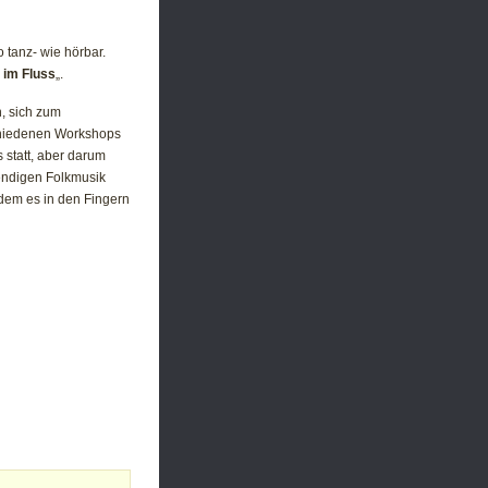
 tanz- wie hörbar.
 im Fluss
„.
n, sich zum
schiedenen Workshops
 statt, aber darum
bendigen Folkmusik
 dem es in den Fingern