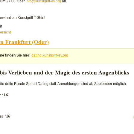
 zum 27.08. über
info@kunstgriff-ev.org
an.
innt ein Kunstgriff T-Shirt!
für
rt
Sommerfest
ersicht
…
in Frankfurt (Oder)
Kunstgriff,
was
ne finden Sie hier:
dating.kunstgriff-ev.org
geht!?
bis Verlieben und der Magie des ersten Augenblicks
 die dritte Runde Speed:Dating statt. Anmeldungen sind ab September möglich.
r ‘16
er ‘16