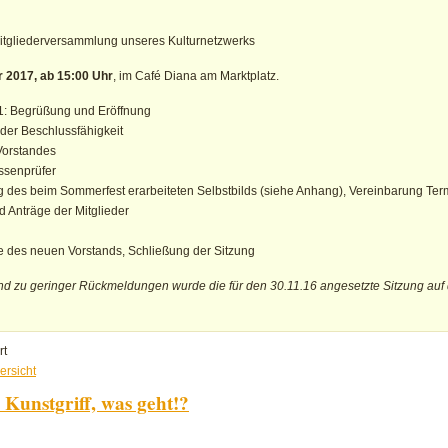
Mitgliederversammlung unseres Kulturnetzwerks
r 2017, ab 15:00 Uhr
, im Café Diana am Marktplatz.
: Begrüßung und Eröffnung
 der Beschlussfähigkeit
Vorstandes
ssenprüfer
des beim Sommerfest erarbeiteten Selbstbilds (siehe Anhang), Vereinbarung Term
 Anträge der Mitglieder
e des neuen Vorstands, Schließung der Sitzung
nd zu geringer Rückmeldungen wurde die für den 30.11.16 angesetzte Sitzung auf
für
rt
Einladung
ersicht
zur
Kunstgriff, was geht!?
21.
Mitgliederversammlung