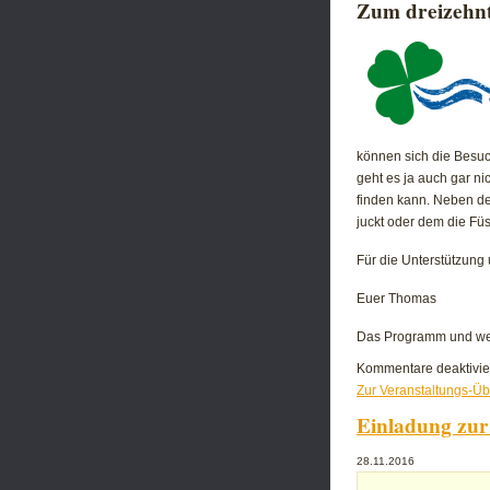
Zum dreizehnt
können sich die Besuc
geht es ja auch gar n
finden kann. Neben de
juckt oder dem die Fü
Für die Unterstützung 
Euer Thomas
Das Programm und weit
Kommentare deaktivie
Zur Veranstaltungs-Üb
Einladung zur
28.11.2016