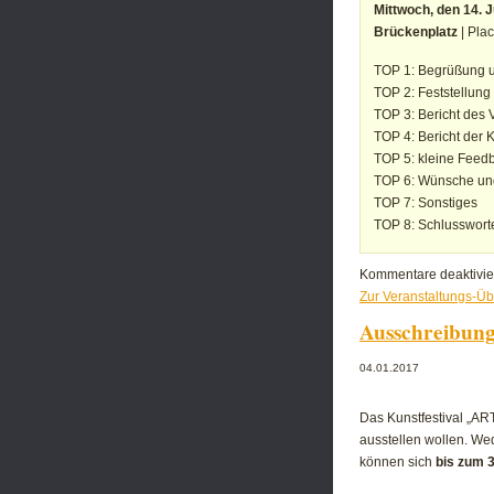
Mittwoch, den 14. J
Brückenplatz
| Pla
TOP 1: Begrüßung u
TOP 2: Feststellung
TOP 3: Bericht des 
TOP 4: Bericht der 
TOP 5: kleine Feed
TOP 6: Wünsche und
TOP 7: Sonstiges
TOP 8: Schlussworte
Kommentare deaktivie
Zur Veranstaltungs-Üb
Ausschreibun
04.01.2017
Das Kunstfestival „AR
ausstellen wollen. We
können sich
bis zum 