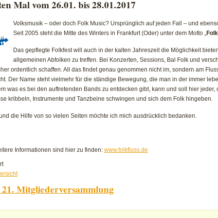
en Mal vom 26.01. bis 28.01.2017
der
Grenze
Volksmusik – oder doch Folk Music? Ursprünglich auf jeden Fall – und ebenso
2017
Seit 2005 steht die Mitte des Winters in Frankfurt (Oder) unter dem Motto „
Folk
Das gepflegte Folkfest will auch in der kalten Jahreszeit die Möglichkeit biete
allgemeinen Abfolken zu treffen. Bei Konzerten, Sessions, Bal Folk und ver
her ordentlich schaffen. All das findet genau genommen nicht im, sondern am Fluss
icht. Der Name steht vielmehr für die ständige Bewegung, die man in der immer le
m was es bei den auftretenden Bands zu entdecken gibt, kann und soll hier jeder,
sse kribbeln, Instrumente und Tanzbeine schwingen und sich dem Folk hingeben.
und die Hilfe von so vielen Seiten möchte ich mich ausdrücklich bedanken.
ere Informationen sind hier zu finden:
www.folkfluss.de
für
rt
Folk
ersicht
im
 21. Mitgliederversammlung
Fluss
2017