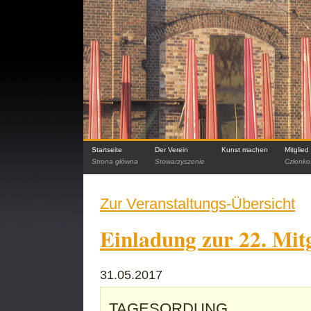
Startseite
Der Verein
Kunst machen
Mitglie
Strona główna
Stowarzyszenie
Członko
Zur Veranstaltungs-Übersicht
Einladung zur 22. Mi
31.05.2017
TAGESORDUNG