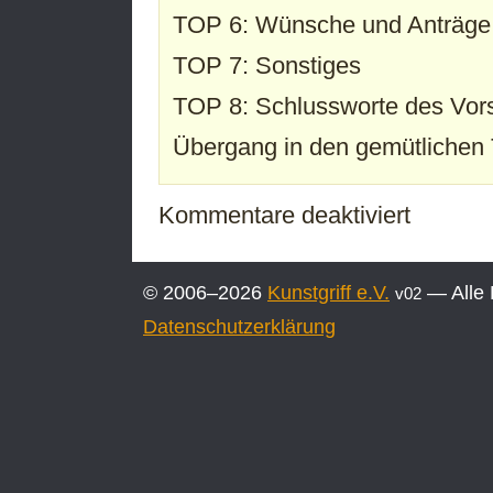
TOP 6: Wünsche und Anträge d
TOP 7: Sonstiges
TOP 8: Schlussworte des Vors
Übergang in den gemütlichen 
für
Kommentare deaktiviert
Einladung
zur
22.
© 2006–2026
Kunstgriff e.V.
— Alle 
v02
Mitgliederve
Datenschutzerklärung