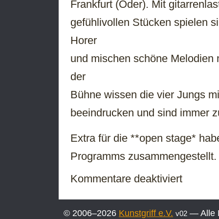
Frankfurt (Oder). Mit gitarrenl
gefühlivollen Stücken spielen s
Horer
und mischen schöne Melodien mi
der
Bühne wissen die vier Jungs m
beeindrucken und sind immer z
Extra für die **open stage* hab
Programms zusammengestellt.
für
Kommentare deaktiviert
Diese
Woche:
Die
© 2006–2026
Kunstgriff e.V.
— Alle 
v02
„Bouncing