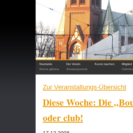
Startseite
Der Verein
Kunst machen
Mitglie
Strona główna
Stowarzyszenie
Członko
Zur Veranstaltungs-Übersicht
Diese Woche: Die „Bou
oder club!
17.12.2008