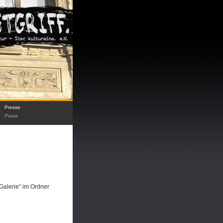
Presse
Prasa
„Galerie“ im Ordner