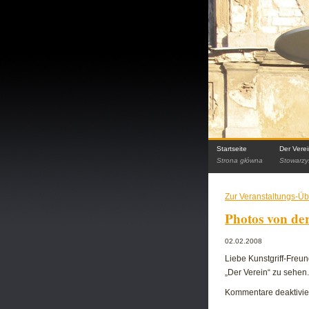
Startseite
Der Vere
Strona główna
Stowarzy
Zur Veranstaltungs-Üb
Photos von de
02.02.2008
Liebe Kunstgriff-Freun
„Der Verein“ zu sehen
Kommentare deaktivie