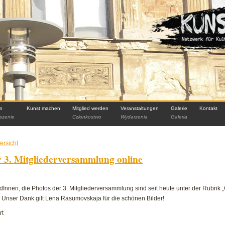
in
Kunst machen
Mitglied werden
Veranstaltungen
Galerie
Kontakt
szenie
Członkostwo
Wydarzenia
Galeria
ersicht
r 3. Mitgliederversammlung online
dInnen, die Photos der 3. Mitgliederversammlung sind seit heute unter der Rubrik 
. Unser Dank gilt Lena Rasumovskaja für die schönen Bilder!
für
rt
Photos